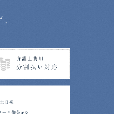
ず、
 土日祝
カーサ御苑503