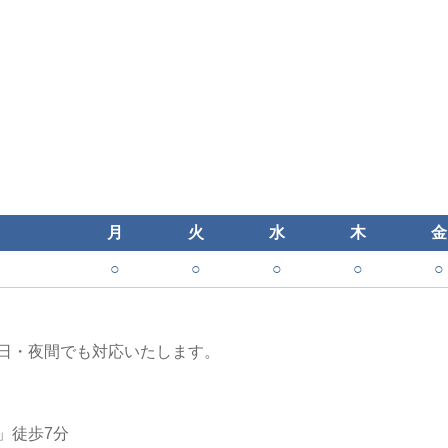
月
火
水
木
金
○
○
○
○
○
日・夜間でも対応いたします。
」徒歩7分